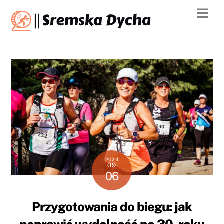
Skip
Men
to
content
2024
09
06
Przygotowania do biegu: jak